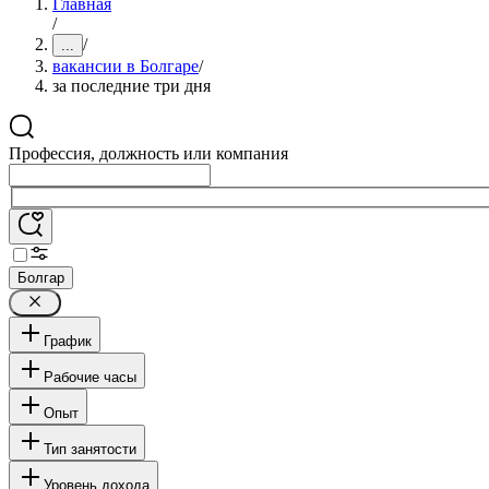
Главная
/
/
...
вакансии в Болгаре
/
за последние три дня
Профессия, должность или компания
Болгар
График
Рабочие часы
Опыт
Тип занятости
Уровень дохода